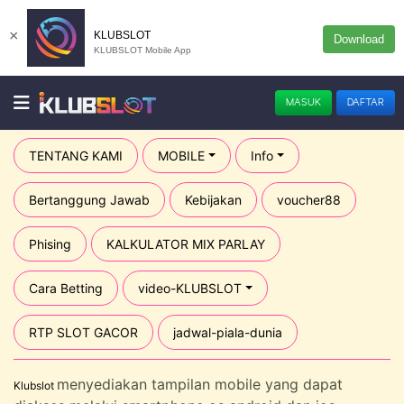
×
KLUBSLOT
Download
KLUBSLOT Mobile App
MASUK
DAFTAR
TENTANG KAMI
MOBILE
Info
Bertanggung Jawab
Kebijakan
voucher88
Phising
KALKULATOR MIX PARLAY
Cara Betting
video-KLUBSLOT
RTP SLOT GACOR
jadwal-piala-dunia
menyediakan tampilan mobile yang dapat
Klubslot