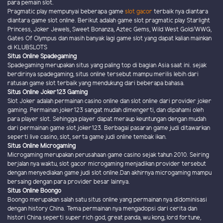
para pemain slot.
Pragmatic play mempunyai beberapa game
slot gacor
terbaik nya diantara
diantara game slot online. Berikut adalah game slot pragmatic play Starlight
Princess, Joker Jewels, Sweet Bonanza, Aztec Gems, Wild West Gold/WWG,
Gates Of Olympus dan masih banyak lagi game slot yang dapat kalian mainkan
di KLUBSLOTS
Situs Online Spadegaming
Spadegaming merupakan situs yang paling top di bagian Asia saat ini. sejak
berdirinya spadegaming, situs online tersebut mampu merilis lebih dari
ratusan game slot terbaik yang mendukung dari beberapa bahasa.
Situs Online Joker123 Gaming
Slot Joker adalah permainan casino online dan slot online dari provider joker
gaming. Permainan joker123 sangat mudah dimengerti, dan dipahami oleh
para player slot. Sehingga player dapat meraup keuntungan dengan mudah
dari permainan game slot joker123. Berbagai pasaran game judi ditawarkan
seperti live casino, slot, serta game judi online tembak ikan.
Situs Online Microgaming
Microgaming merupakan perusahaan game casino sejak tahun 2010. Seiring
berjalan nya waktu, slot gacor microgaming menjadikan provider tersebut
dengan menyediakan game judi slot online.Dan akhirnya microgaming mampu
bersaing dengan para provider besar lainnya.
Situs Online Boongo
Boongo merupakan salah satu situs online yang permainan nya didominisasi
dengan history China. Tema permainan nya mengadopsi dari cerita dan
histori China seperti super rich god, great panda, wu kong, lord fortune,