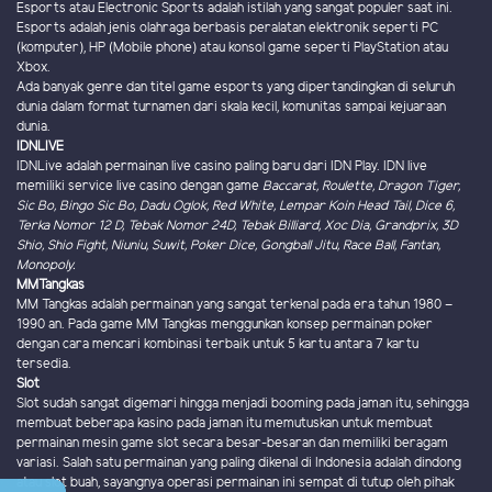
Esports atau Electronic Sports adalah istilah yang sangat populer saat ini.
Esports adalah jenis olahraga berbasis peralatan elektronik seperti PC
(komputer), HP (Mobile phone) atau konsol game seperti PlayStation atau
Xbox.
Ada banyak genre dan titel game esports yang dipertandingkan di seluruh
dunia dalam format turnamen dari skala kecil, komunitas sampai kejuaraan
dunia.
IDNLIVE
IDNLive adalah permainan live casino paling baru dari IDN Play. IDN live
memiliki service live casino dengan game
Baccarat, Roulette, Dragon Tiger,
Sic Bo, Bingo Sic Bo, Dadu Oglok, Red White, Lempar Koin Head Tail, Dice 6,
Terka Nomor 12 D, Tebak Nomor 24D, Tebak Billiard, Xoc Dia, Grandprix, 3D
Shio, Shio Fight, Niuniu, Suwit, Poker Dice, Gongball Jitu, Race Ball, Fantan,
Monopoly.
MMTangkas
MM Tangkas adalah permainan yang sangat terkenal pada era tahun 1980 –
1990 an. Pada game MM Tangkas menggunkan konsep permainan poker
dengan cara mencari kombinasi terbaik untuk 5 kartu antara 7 kartu
tersedia.
Slot
Slot sudah sangat digemari hingga menjadi booming pada jaman itu, sehingga
membuat beberapa kasino pada jaman itu memutuskan untuk membuat
permainan mesin game slot secara besar-besaran dan memiliki beragam
variasi. Salah satu permainan yang paling dikenal di Indonesia adalah dindong
atau slot buah, sayangnya operasi permainan ini sempat di tutup oleh pihak