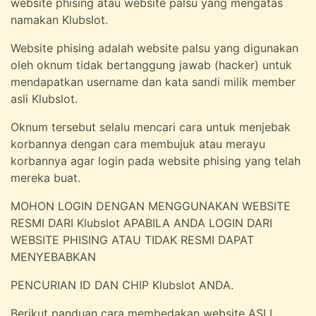
website phising atau website palsu yang mengatas
namakan Klubslot.
Website phising adalah website palsu yang digunakan
oleh oknum tidak bertanggung jawab (hacker) untuk
mendapatkan username dan kata sandi milik member
asli Klubslot.
Oknum tersebut selalu mencari cara untuk menjebak
korbannya dengan cara membujuk atau merayu
korbannya agar login pada website phising yang telah
mereka buat.
MOHON LOGIN DENGAN MENGGUNAKAN WEBSITE
RESMI DARI Klubslot APABILA ANDA LOGIN DARI
WEBSITE PHISING ATAU TIDAK RESMI DAPAT
MENYEBABKAN
PENCURIAN ID DAN CHIP Klubslot ANDA.
Berikut panduan cara membedakan website ASLI