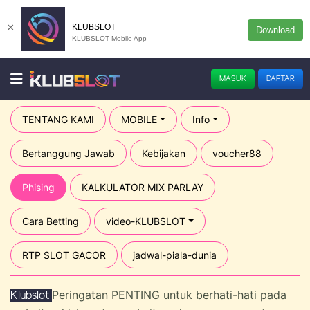
×
KLUBSLOT
Download
KLUBSLOT Mobile App
MASUK
DAFTAR
TENTANG KAMI
MOBILE
Info
Bertanggung Jawab
Kebijakan
voucher88
Phising
KALKULATOR MIX PARLAY
Cara Betting
video-KLUBSLOT
RTP SLOT GACOR
jadwal-piala-dunia
Peringatan PENTING untuk berhati-hati pada
Klubslot