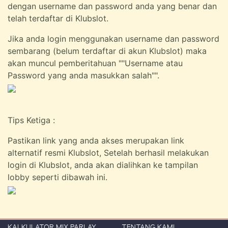
dengan username dan password anda yang benar dan
telah terdaftar di Klubslot.
Jika anda login menggunakan username dan password
sembarang (belum terdaftar di akun Klubslot) maka
akan muncul pemberitahuan ""Username atau
Password yang anda masukkan salah"".
Tips Ketiga :
Pastikan link yang anda akses merupakan link
alternatif resmi Klubslot, Setelah berhasil melakukan
login di Klubslot, anda akan dialihkan ke tampilan
lobby seperti dibawah ini.
KALKULATOR MIX PARLAY
TENTANG KAMI