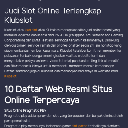
Judi Slot Online Terlengkap
Klubslot
Klubslot atau
klub slot
atau Klubslots merupakan situs judi online resmi yang
memiliki legalitas dan lisensi dari PAGCOR (Philippine Amusement and Gaming
Corporation) dan BMM Testlabs sehingga terjamin keamanannya. Didukung
oleh customer service ramah dan profesional tersedia 24 jam nonstop yang
siap membantu member kapan saja. Klubslot telah berkomitmen memberikan
pelayanan terbaik dengan meningkatkan kualitas website kami dan
menyediakan pelayanan lewat video tutorial, panduan betting, link alternatif
dan fitur menarik lainnya untuk membantu member meraih kemenangan.
Daftar sekarang juga di Klubslot dan menangkan hadiahnya di website kami
Klubslot
10 Daftar Web Resmi Situs
Online Terpercaya
Situs Online Pragmatic Play
Pragmatic play adalah provider slot yang terpopuler dan banyak diminati oleh
para pemain slot.
Pragmatic play mempunyai beberapa game
slot gacor
terbaik nya diantara