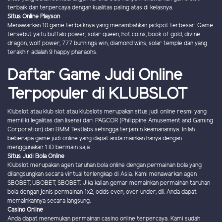
terbaik dan terpercaya dengan kualitas paling atas di kelasnya.
Situs Online Playson
Menawarkan 10 game terbaiknya yang menambahkan jackpot terbesar. Game
tersebut yaitu buffalo power, solar queen, hot coins, book of gold, divine
dragon, wolf power, 777 burnings win, diamond wins, solar temple dan yang
terakhir adalah 9 happy pharaohs.
Daftar Game Judi Online
Terpopuler di KLUBSLOT
Klubslot atau klub slot atau klubslots merupakan situs judi online resmi yang
memiliki legalitas dan lisensi dari PAGCOR (Philippine Amusement and Gaming
Corporation) dan BMM Testlabs sehingga terjamin keamanannya. Inilah
beberapa game judi online yang dapat anda mainkan hanya dengan
menggunakan 1 ID bermain saja :
Situs Judi Bola Online
Klubslot merupakan agen taruhan bola online dengan permainan bola yang
dilangsungkan secara virtual terlengkap di Asia. Kami menawarkan agen
SBOBET, UBOBET, SBOBET. Jika kalian gemar memainkan permainan taruhan
bola dengan jenis permainan 1x2, odds even, over under, dll. Anda dapat
memainkannya secara langsung.
Casino Online
Anda dapat menemukan permainan casino online terpercaya. Kami sudah