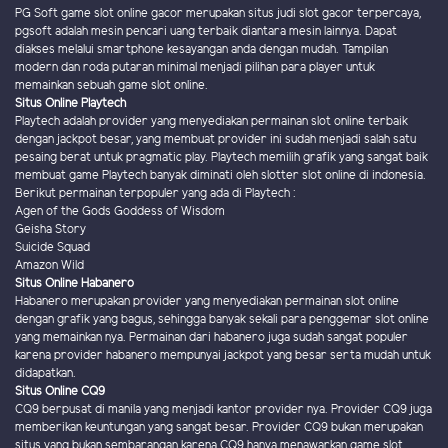
PG Soft game slot online gacor merupakan situs judi slot gacor terpercaya,
pgsoft adalah mesin pencari uang terbaik diantara mesin lainnya. Dapat
diakses melalui smartphone kesayangan anda dengan mudah. Tampilan
modern dan roda putaran minimal menjadi pilihan para player untuk
memainkan sebuah game slot online.
Situs Online Playtech
Playtech adalah provider yang menyediakan permainan slot online terbaik
dengan jackpot besar, yang membuat provider ini sudah menjadi salah satu
pesaing berat untuk pragmatic play. Playtech memilih grafik yang sangat baik
membuat game Playtech banyak diminati oleh slotter slot online di indonesia.
Berikut permainan terpopuler yang ada di Playtech :
Agen of the Gods Goddess of Wisdom
Geisha Story
Suicide Squad
Amazon Wild
Situs Online Habanero
Habanero merupakan provider yang menyediakan permainan slot online
dengan grafik yang bagus, sehingga banyak sekali para penggemar slot online
yang memainkan nya. Permainan dari habanero juga sudah sangat populer
karena provider habanero mempunyai jackpot yang besar serta mudah untuk
didapatkan.
Situs Online CQ9
CQ9 berpusat di manila yang menjadi kantor provider nya. Provider CQ9 juga
memberikan keuntungan yang sangat besar. Provider CQ9 bukan merupakan
situs yang bukan sembarangan karena CQ9 hanya menawarkan game slot