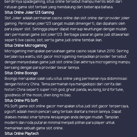
berdirinya spadegaming, situs online tersebut mampu merilis lebih dari
ratusan game slot terbaik yang mendukung dari beberapa bahasa.
Situs Online Joker123 Gaming
Slot Joker adalah permainan casino online dan slot online dari provider joker
gaming. Permainan joker123 sangat mudah dimengerti, dan dipahami oleh
para player slot. Sehingga player dapat meraup keuntungan dengan mudah
dari permainan game slot joker123. Berbagai pasaran game judi ditawarkan
seperti live casino, slot, serta game judi online tembak ikan.
Situs Online Microgaming
Microgaming merupakan perusahaan game casino sejak tahun 2010. Seiring
berjalan nya waktu, slot gacor microgaming menjadikan provider tersebut
dengan menyediakan game judi slot online.Dan akhirnya microgaming mampu
bersaing dengan para provider besar lainnya.
Situs Online Boongo
Boongo merupakan salah satu situs online yang permainan nya didominisasi
dengan history China. Tema permainan nya mengadopsi dari cerita dan
histori China seperti super rich god, great panda, wu kong, lord fortune,
goodness of the moon, shen long mi bao.
Situs Online PG Soft
PG Soft game slot online gacor merupakan situs judi slot gacor terpercaya,
pgsoft adalah mesin pencari uang terbaik diantara mesin lainnya. Dapat
diakses melalui smartphone kesayangan anda dengan mudah. Tampilan
modern dan roda putaran minimal menjadi pilihan para player untuk
memainkan sebuah game slot online.
Situs Online Playtech