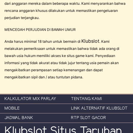
dari anggaran mereka dalam beberapa waktu. Kami menyarankan bahwa
rencana anggaran khusus dilakukan untuk memastikan pengeluaran
perjudian terjangkau.
MENCEGAH PERJUDIAN DI BAWAH UMUR
Klubslot
Anda harus minimal 18 tahun untuk bermain di
. Kami
melakukan pemeriksaan untuk memastikan bahwa tidak ada orang di
bawah usia hukum memiliki akses ke situs game kami. Penyediaan
informasi yang tidak akurat atau tidak jujur tentang usia pemain akan
mengakibatkan perampasan setiap kemenangan dan dapat
mengakibatkan sipil dan / atau tuntutan pidana.
KALKULATOR MIX PARLAY
TENTANG KAMI
MOBILE
LINK ALTERNATIF KLUBSLOT
JADWAL BANK
RTP SLOT GACOR
Klubslot Situs Taruhan