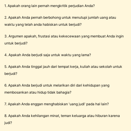
1. Apakah orang lain pernah mengkritik perjudian Anda?
2. Apakah Anda pernah berbohong untuk menutupi jumlah uang atau
waktu yang telah anda habiskan untuk berjudi?
3. Argumen apakah, frustasi atau kekecewaan yang membuat Anda ingin
untuk berjudi?
4. Apakah Anda berjudi saja untuk waktu yang lama?
5. Apakah Anda tinggal jauh dari tempat kerja, kuliah atau sekolah untuk
berjudi?
6. Apakah Anda berjudi untuk melarikan diri dari kehidupan yang
membosankan atau hidup tidak bahagia?
7. Apakah Anda enggan menghabiskan 'uang judi' pada hal lain?
8. Apakah Anda kehilangan minat, teman keluarga atau hiburan karena
judi?