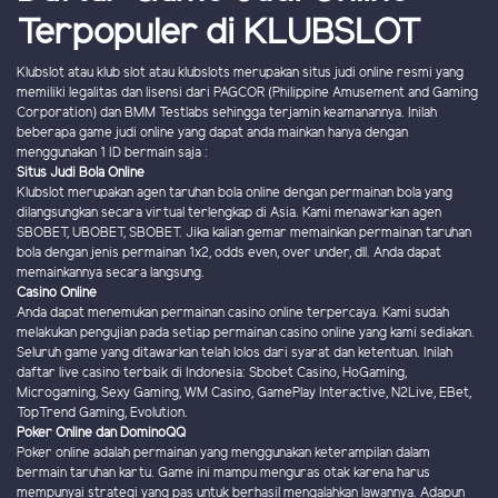
Terpopuler di KLUBSLOT
Klubslot atau klub slot atau klubslots merupakan situs judi online resmi yang
memiliki legalitas dan lisensi dari PAGCOR (Philippine Amusement and Gaming
Corporation) dan BMM Testlabs sehingga terjamin keamanannya. Inilah
beberapa game judi online yang dapat anda mainkan hanya dengan
menggunakan 1 ID bermain saja :
Situs Judi Bola Online
Klubslot merupakan agen taruhan bola online dengan permainan bola yang
dilangsungkan secara virtual terlengkap di Asia. Kami menawarkan agen
SBOBET, UBOBET, SBOBET. Jika kalian gemar memainkan permainan taruhan
bola dengan jenis permainan 1x2, odds even, over under, dll. Anda dapat
memainkannya secara langsung.
Casino Online
Anda dapat menemukan permainan casino online terpercaya. Kami sudah
melakukan pengujian pada setiap permainan casino online yang kami sediakan.
Seluruh game yang ditawarkan telah lolos dari syarat dan ketentuan. Inilah
daftar live casino terbaik di Indonesia: Sbobet Casino, HoGaming,
Microgaming, Sexy Gaming, WM Casino, GamePlay Interactive, N2Live, EBet,
TopTrend Gaming, Evolution.
Poker Online dan DominoQQ
Poker online adalah permainan yang menggunakan keterampilan dalam
bermain taruhan kartu. Game ini mampu menguras otak karena harus
mempunyai strategi yang pas untuk berhasil mengalahkan lawannya. Adapun