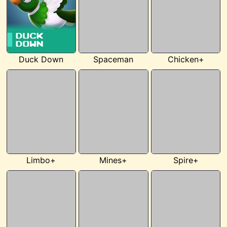
Duck Down
Spaceman
Chicken+
Limbo+
Mines+
Spire+