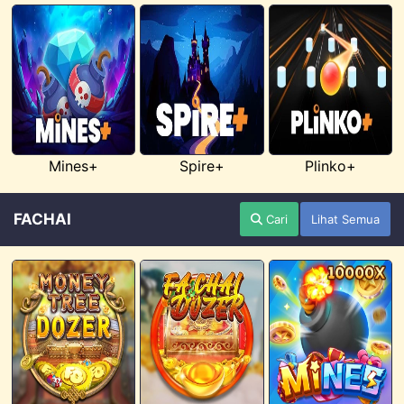
Mines+
Spire+
Plinko+
FACHAI
Cari
Lihat Semua