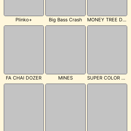
Plinko+
Big Bass Crash
MONEY TREE DOZER
FA CHAI DOZER
MINES
SUPER COLOR GAME