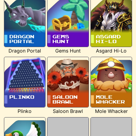
Dragon Portal
Gems Hunt
Asgard Hi-Lo
Plinko
Saloon Brawl
Mole Whacker