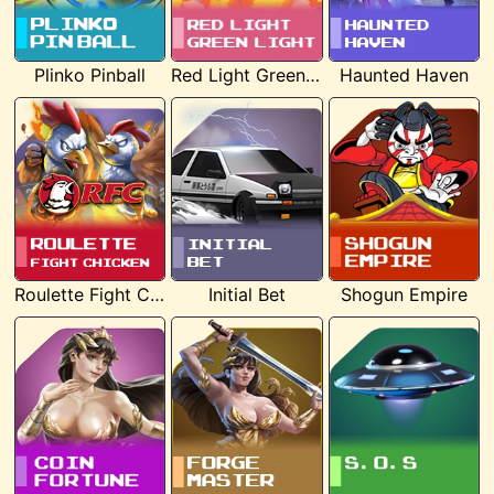
Plinko Pinball
Red Light Green Light
Haunted Haven
Roulette Fight Chicken
Initial Bet
Shogun Empire