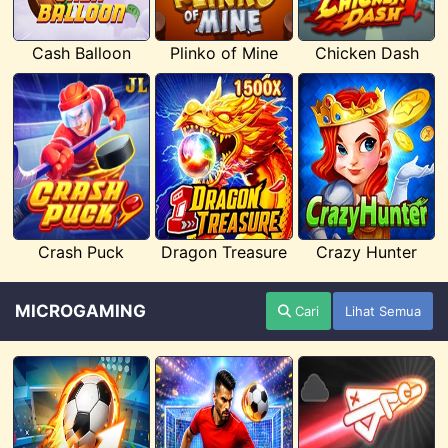
Cash Balloon
Plinko of Mine
Chicken Dash
Crash Puck
Dragon Treasure
Crazy Hunter
MICROGAMING
Cari
Lihat Semua