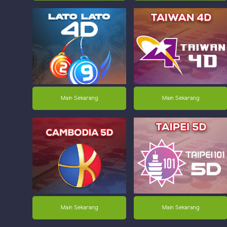
Main Sekarang
Main Sekarang
Main Sekarang
Main Sekarang