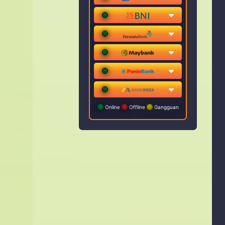
Online
Offline
Gangguan