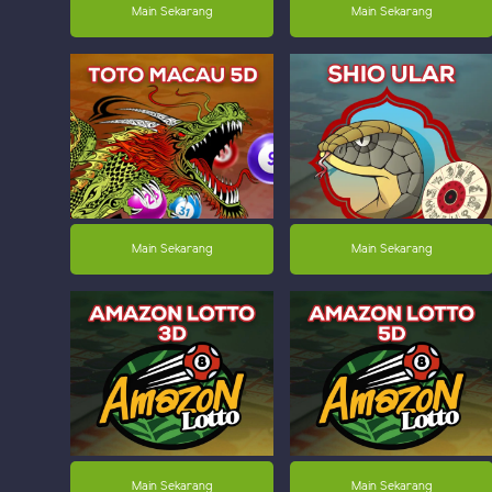
Main Sekarang
Main Sekarang
Main Sekarang
Main Sekarang
Main Sekarang
Main Sekarang