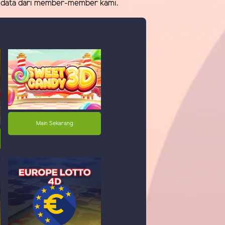
an data dari member-member kami.
Main Sekarang