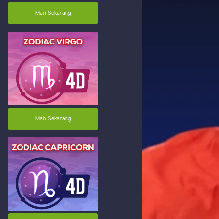
Main Sekarang
Main Sekarang