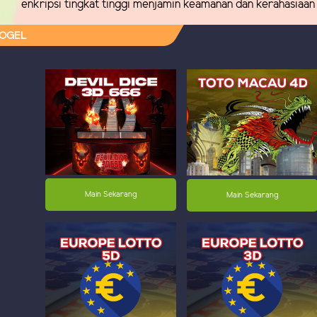
enkripsi tingkat tinggi menjamin keamanan dan kerahasia
OGEL
Main Sekarang
Main Sekarang