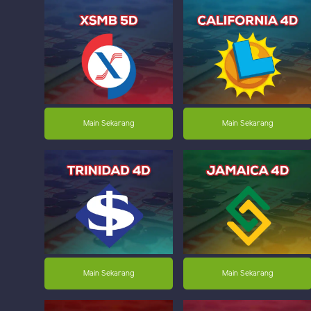
Main Sekarang
Main Sekarang
Main Sekarang
Main Sekarang