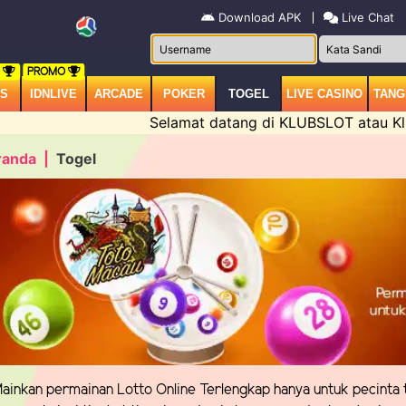
Download APK
Live Chat
O
PROMO
TS
IDNLIVE
ARCADE
POKER
TOGEL
LIVE CASINO
TANG
tang di KLUBSLOT atau Klubslots atau Klub Slot | Situs Ju
randa
Togel
ainkan permainan Lotto Online Terlengkap hanya untuk pecinta