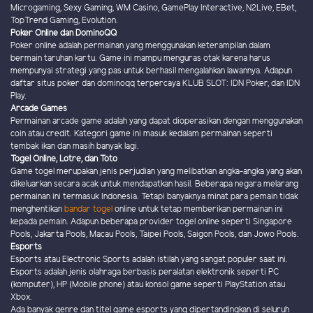
Microgaming, Sexy Gaming, WM Casino, GamePlay Interactive, N2Live, EBet,
TopTrend Gaming, Evolution.
Poker Online dan DominoQQ
Poker online adalah permainan yang menggunakan keterampilan dalam
bermain taruhan kartu. Game ini mampu menguras otak karena harus
mempunyai strategi yang pas untuk berhasil mengalahkan lawannya. Adapun
daftar situs poker dan dominoqq terpercaya KLUB SLOT: IDN Poker, dan IDN
Play.
Arcade Games
Permainan arcade game adalah yang dapat dioperasikan dengan menggunakan
coin atau credit. Kategori game ini masuk kedalam permainan seperti
tembak ikan dan masih banyak lagi.
Togel Online, Lotre, dan Toto
Game togel merupakan jenis perjudian yang melibatkan angka-angka yang akan
dikeluarkan secara acak untuk mendapatkan hasil. Beberapa negara melarang
permainan ini termasuk Indonesia. Tetapi banyaknya minat para pemain tidak
menghentikan
bandar togel
online untuk tetap memberikan permainan ini
kepada pemain. Adapun beberapa provider togel online seperti Singapore
Pools, Jakarta Pools, Macau Pools, Taipei Pools, Saigon Pools, dan Jowo Pools.
Esports
Esports atau Electronic Sports adalah istilah yang sangat populer saat ini.
Esports adalah jenis olahraga berbasis peralatan elektronik seperti PC
(komputer), HP (Mobile phone) atau konsol game seperti PlayStation atau
Xbox.
Ada banyak genre dan titel game esports yang dipertandingkan di seluruh