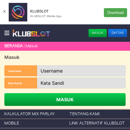
×
KLUBSLOT
Download
KLUBSLOT Mobile App
MASUK
DAFTAR
Masuk
BERANDA
Masuk
Username
Kata Sandi
MASUK
KALKULATOR MIX PARLAY
TENTANG KAMI
MOBILE
LINK ALTERNATIF KLUBSLOT