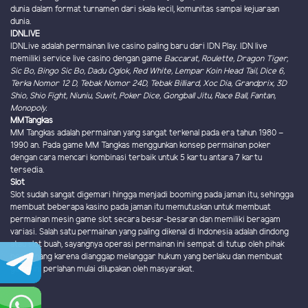
dunia dalam format turnamen dari skala kecil, komunitas sampai kejuaraan
dunia.
IDNLIVE
IDNLive adalah permainan live casino paling baru dari IDN Play. IDN live
memiliki service live casino dengan game
Baccarat, Roulette, Dragon Tiger,
Sic Bo, Bingo Sic Bo, Dadu Oglok, Red White, Lempar Koin Head Tail, Dice 6,
Terka Nomor 12 D, Tebak Nomor 24D, Tebak Billiard, Xoc Dia, Grandprix, 3D
Shio, Shio Fight, Niuniu, Suwit, Poker Dice, Gongball Jitu, Race Ball, Fantan,
Monopoly.
MMTangkas
MM Tangkas adalah permainan yang sangat terkenal pada era tahun 1980 –
1990 an. Pada game MM Tangkas menggunkan konsep permainan poker
dengan cara mencari kombinasi terbaik untuk 5 kartu antara 7 kartu
tersedia.
Slot
Slot sudah sangat digemari hingga menjadi booming pada jaman itu, sehingga
membuat beberapa kasino pada jaman itu memutuskan untuk membuat
permainan mesin game slot secara besar-besaran dan memiliki beragam
variasi. Salah satu permainan yang paling dikenal di Indonesia adalah dindong
atau slot buah, sayangnya operasi permainan ini sempat di tutup oleh pihak
berwenang karena dianggap melanggar hukum yang berlaku dan membuat
game ini perlahan mulai dilupakan oleh masyarakat.