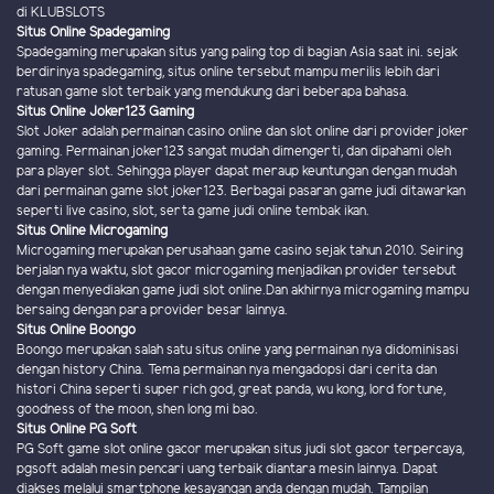
di KLUBSLOTS
Situs Online Spadegaming
Spadegaming merupakan situs yang paling top di bagian Asia saat ini. sejak
berdirinya spadegaming, situs online tersebut mampu merilis lebih dari
ratusan game slot terbaik yang mendukung dari beberapa bahasa.
Situs Online Joker123 Gaming
Slot Joker adalah permainan casino online dan slot online dari provider joker
gaming. Permainan joker123 sangat mudah dimengerti, dan dipahami oleh
para player slot. Sehingga player dapat meraup keuntungan dengan mudah
dari permainan game slot joker123. Berbagai pasaran game judi ditawarkan
seperti live casino, slot, serta game judi online tembak ikan.
Situs Online Microgaming
Microgaming merupakan perusahaan game casino sejak tahun 2010. Seiring
berjalan nya waktu, slot gacor microgaming menjadikan provider tersebut
dengan menyediakan game judi slot online.Dan akhirnya microgaming mampu
bersaing dengan para provider besar lainnya.
Situs Online Boongo
Boongo merupakan salah satu situs online yang permainan nya didominisasi
dengan history China. Tema permainan nya mengadopsi dari cerita dan
histori China seperti super rich god, great panda, wu kong, lord fortune,
goodness of the moon, shen long mi bao.
Situs Online PG Soft
PG Soft game slot online gacor merupakan situs judi slot gacor terpercaya,
pgsoft adalah mesin pencari uang terbaik diantara mesin lainnya. Dapat
diakses melalui smartphone kesayangan anda dengan mudah. Tampilan